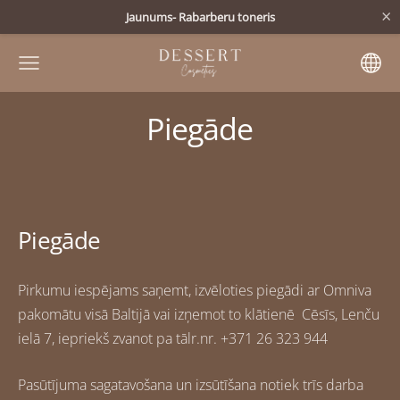
×
Jaunums- Rabarberu toneris
Piegāde
Piegāde
Pirkumu iespējams saņemt, izvēloties piegādi ar Omniva
pakomātu visā Baltijā vai izņemot to klātienē
Cēsīs, Lenču
ielā 7, iepriekš zvanot pa tālr.nr.
+371 26 323 944
Pasūtījuma sagatavošana un izsūtīšana notiek trīs darba